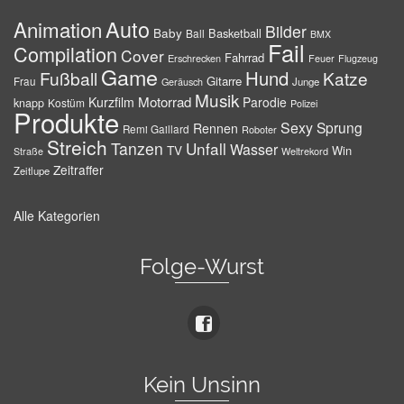
Auto
Animation
Bilder
Baby
Basketball
Ball
BMX
Fail
Compilation
Cover
Fahrrad
Erschrecken
Feuer
Flugzeug
Game
Hund
Fußball
Katze
Gitarre
Frau
Junge
Geräusch
Musik
Motorrad
Kurzfilm
Parodie
knapp
Kostüm
Polizei
Produkte
Sexy
Sprung
Rennen
Remi Gaillard
Roboter
Streich
Tanzen
Unfall
Wasser
TV
Win
Weltrekord
Straße
Zeitraffer
Zeitlupe
Alle Kategorien
Folge-Wurst
Kein Unsinn