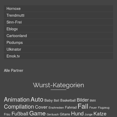
Hornoxe
Trendmutti
Sinn-Frei
Eblogx
Cartoonland
Picdumps
Ulkinator
Emok.tv
Alle Partner
Wurst-Kategorien
Auto
Animation
Bilder
Baby
Basketball
Ball
BMX
Fail
Compilation
Cover
Fahrrad
Erschrecken
Feuer
Flugzeug
Game
Hund
Fußball
Katze
Gitarre
Frau
Junge
Geräusch