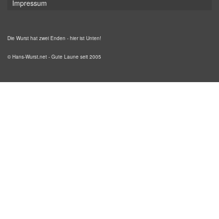
Impressum
Die Wurst hat zwei Enden - hier ist Unten!
© Hans-Wurst.net - Gute Laune seit 2005