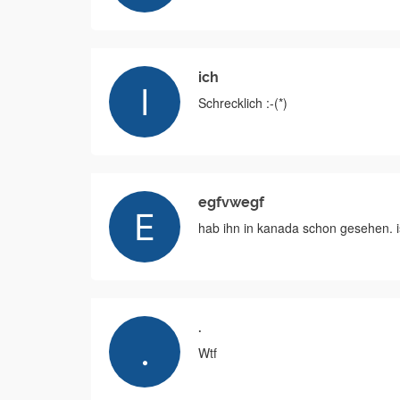
ich
Schrecklich :-(*)
egfvwegf
hab ihn in kanada schon gesehen. is
.
Wtf