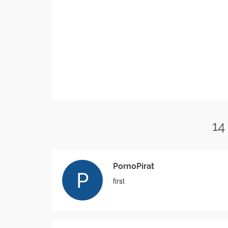
14
PornoPirat
first