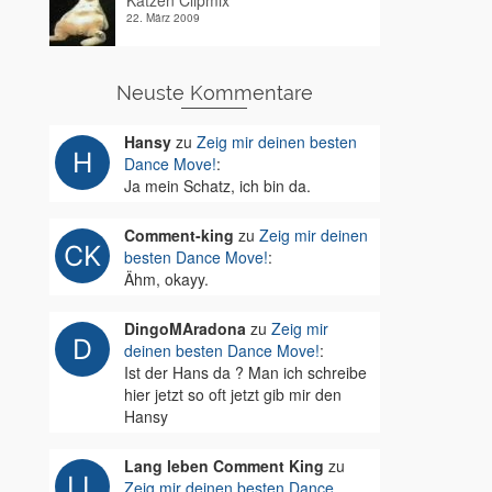
Katzen Clipmix
22. März 2009
Neuste Kommentare
Hansy
zu
Zeig mir deinen besten
Dance Move!
:
Ja mein Schatz, ich bin da.
Comment-king
zu
Zeig mir deinen
besten Dance Move!
:
Ähm, okayy.
DingoMAradona
zu
Zeig mir
deinen besten Dance Move!
:
Ist der Hans da ? Man ich schreibe
hier jetzt so oft jetzt gib mir den
Hansy
Lang leben Comment King
zu
Zeig mir deinen besten Dance