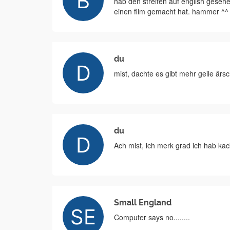
hab den streifen auf english geseh
einen film gemacht hat. hammer ^^
du
mist, dachte es gibt mehr geile ärs
du
Ach mist, ich merk grad ich hab ka
Small England
Computer says no........