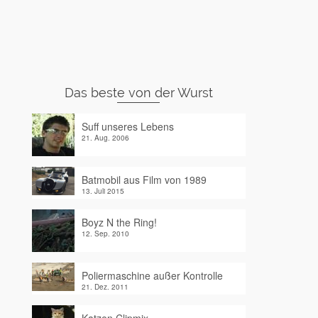
Das beste von der Wurst
Suff unseres Lebens
21. Aug. 2006
Batmobil aus Film von 1989
13. Juli 2015
Boyz N the Ring!
12. Sep. 2010
Poliermaschine außer Kontrolle
21. Dez. 2011