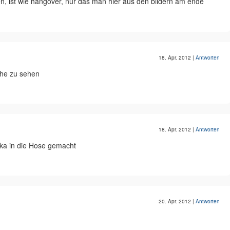
en, ist wie hangover, nur das man hier aus den bildern am ende
18. Apr. 2012
|
Antworten
che zu sehen
18. Apr. 2012
|
Antworten
cka in die Hose gemacht
20. Apr. 2012
|
Antworten