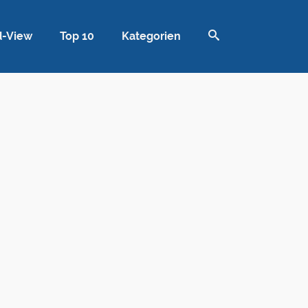
d-View
Top 10
Kategorien