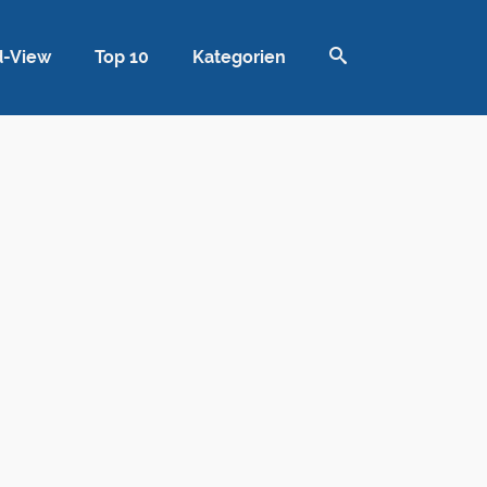
d-View
Top 10
Kategorien