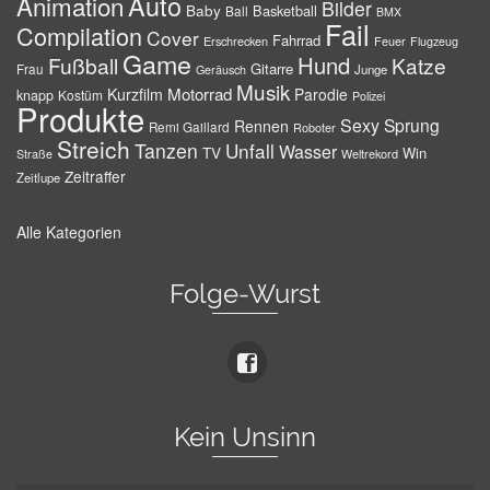
Auto
Animation
Bilder
Baby
Basketball
Ball
BMX
Fail
Compilation
Cover
Fahrrad
Erschrecken
Feuer
Flugzeug
Game
Hund
Fußball
Katze
Gitarre
Frau
Junge
Geräusch
Musik
Motorrad
Kurzfilm
Parodie
knapp
Kostüm
Polizei
Produkte
Sexy
Sprung
Rennen
Remi Gaillard
Roboter
Streich
Tanzen
Unfall
Wasser
TV
Win
Weltrekord
Straße
Zeitraffer
Zeitlupe
Alle Kategorien
Folge-Wurst
Kein Unsinn