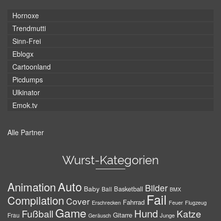
Hornoxe
Trendmutti
Sinn-Frei
Eblogx
Cartoonland
Picdumps
Ulkinator
Emok.tv
Alle Partner
Wurst-Kategorien
Auto
Animation
Bilder
Baby
Basketball
Ball
BMX
Fail
Compilation
Cover
Fahrrad
Erschrecken
Feuer
Flugzeug
Game
Hund
Fußball
Katze
Gitarre
Frau
Junge
Geräusch