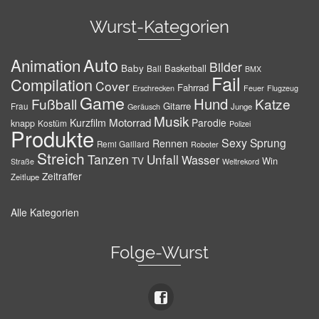
Wurst-Kategorien
Auto
Animation
Bilder
Baby
Basketball
Ball
BMX
Fail
Compilation
Cover
Fahrrad
Erschrecken
Feuer
Flugzeug
Game
Hund
Fußball
Katze
Gitarre
Frau
Junge
Geräusch
Musik
Motorrad
Kurzfilm
Parodie
knapp
Kostüm
Polizei
Produkte
Sexy
Sprung
Rennen
Remi Gaillard
Roboter
Streich
Tanzen
Unfall
Wasser
TV
Win
Weltrekord
Straße
Zeitraffer
Zeitlupe
Alle Kategorien
Folge-Wurst