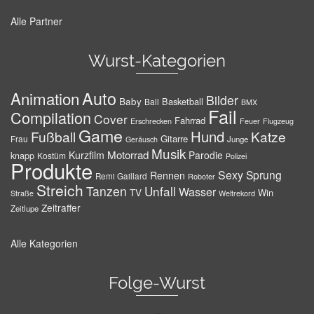
Alle Partner
Wurst-Kategorien
Auto
Animation
Bilder
Baby
Basketball
Ball
BMX
Fail
Compilation
Cover
Fahrrad
Erschrecken
Feuer
Flugzeug
Game
Hund
Fußball
Katze
Gitarre
Frau
Junge
Geräusch
Musik
Motorrad
Kurzfilm
Parodie
knapp
Kostüm
Polizei
Produkte
Sexy
Sprung
Rennen
Remi Gaillard
Roboter
Streich
Tanzen
Unfall
Wasser
TV
Win
Weltrekord
Straße
Zeitraffer
Zeitlupe
Alle Kategorien
Folge-Wurst