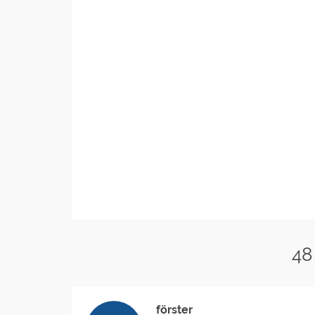
48
förster