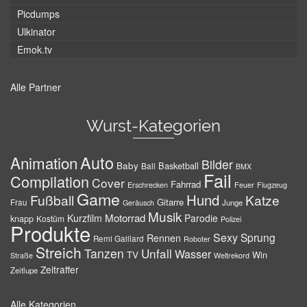
Picdumps
Ulkinator
Emok.tv
Alle Partner
Wurst-Kategorien
Auto
Animation
Bilder
Baby
Basketball
Ball
BMX
Fail
Compilation
Cover
Fahrrad
Erschrecken
Feuer
Flugzeug
Game
Hund
Fußball
Katze
Gitarre
Frau
Junge
Geräusch
Musik
Motorrad
Kurzfilm
Parodie
knapp
Kostüm
Polizei
Produkte
Sexy
Sprung
Rennen
Remi Gaillard
Roboter
Streich
Tanzen
Unfall
Wasser
TV
Win
Weltrekord
Straße
Zeitraffer
Zeitlupe
Alle Kategorien