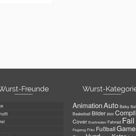
Wurst-Freunde
Wurst-Kategori
Auto
Animation
xe
Baby
Bal
Compil
Bilder
utti
Basketball
BMX
Fail
Cover
rei
Fahrrad
Erschrecken
Game
Fußball
Frau
Flugzeug
Hund
Katze