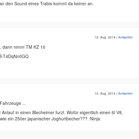
r an den Sound eines Trabis kommt da keiner an.
12. Aug. 2014
|
Antworten
or, dann nimm TM KZ 10
v=B-T4DqNn0GQ
13. Aug. 2014
|
Antworten
Fahrzeuge ...
t Anlauf in einen Blecheimer furzt. Wofür eigentlich einen 6l V8,
wie ein 250er japanischer Joghurtbecher??? :Ninja: