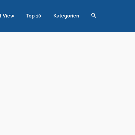
d-View
Top 10
Kategorien