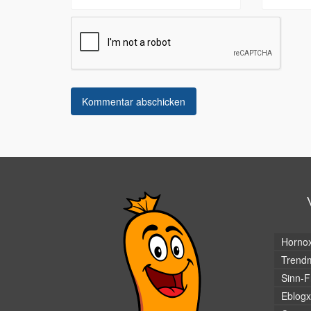
Horno
Trendm
Sinn-F
Eblogx