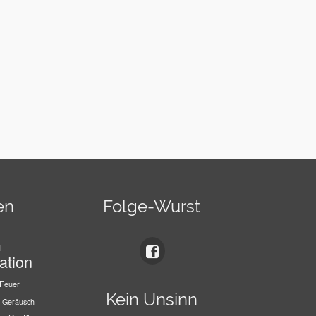
en
Folge-Wurst
l
ation
Feuer
Kein Unsinn
Geräusch