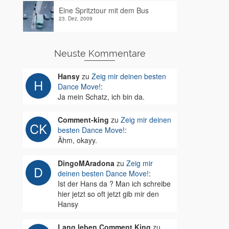
Eine Spritztour mit dem Bus
23. Dez. 2009
Neuste Kommentare
Hansy
zu
Zeig mir deinen besten
Dance Move!
:
Ja mein Schatz, ich bin da.
Comment-king
zu
Zeig mir deinen
besten Dance Move!
:
Ähm, okayy.
DingoMAradona
zu
Zeig mir
deinen besten Dance Move!
:
Ist der Hans da ? Man ich schreibe
hier jetzt so oft jetzt gib mir den
Hansy
Lang leben Comment King
zu