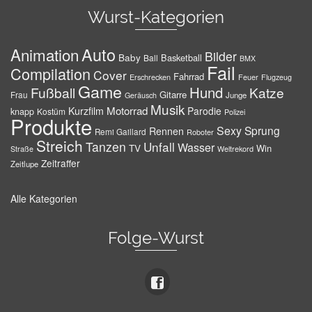
Wurst-Kategorien
Auto
Animation
Bilder
Baby
Basketball
Ball
BMX
Fail
Compilation
Cover
Fahrrad
Erschrecken
Feuer
Flugzeug
Game
Hund
Fußball
Katze
Gitarre
Frau
Junge
Geräusch
Musik
Motorrad
Kurzfilm
Parodie
knapp
Kostüm
Polizei
Produkte
Sexy
Sprung
Rennen
Remi Gaillard
Roboter
Streich
Tanzen
Unfall
Wasser
TV
Win
Weltrekord
Straße
Zeitraffer
Zeitlupe
Alle Kategorien
Folge-Wurst