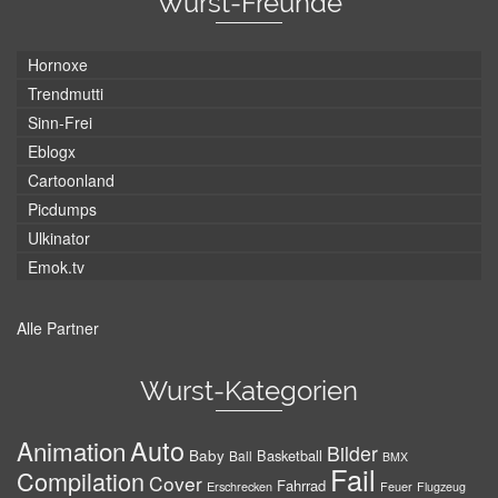
Wurst-Freunde
Hornoxe
Trendmutti
Sinn-Frei
Eblogx
Cartoonland
Picdumps
Ulkinator
Emok.tv
Alle Partner
Wurst-Kategorien
Auto
Animation
Bilder
Baby
Basketball
Ball
BMX
Fail
Compilation
Cover
Fahrrad
Erschrecken
Feuer
Flugzeug