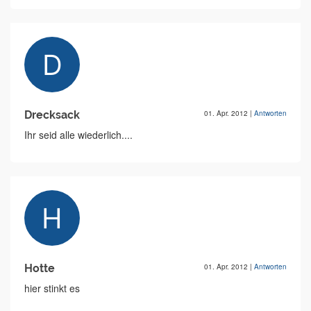
Drecksack
01. Apr. 2012
|
Antworten
Ihr seid alle wiederlich....
Hotte
01. Apr. 2012
|
Antworten
hier stinkt es