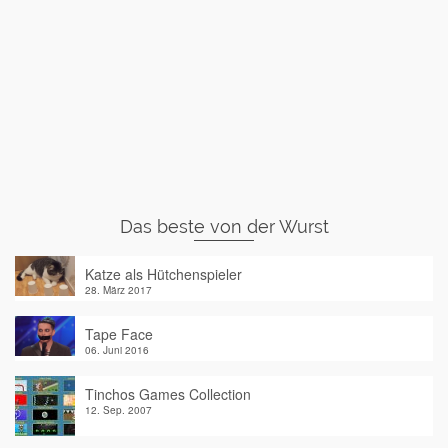
Das beste von der Wurst
Katze als Hütchenspieler
28. März 2017
Tape Face
06. Juni 2016
Tinchos Games Collection
12. Sep. 2007