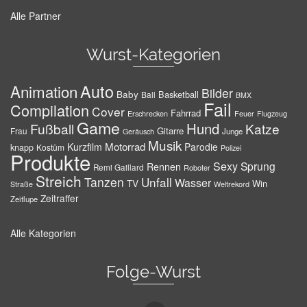
Alle Partner
Wurst-Kategorien
Auto
Animation
Bilder
Baby
Basketball
Ball
BMX
Fail
Compilation
Cover
Fahrrad
Erschrecken
Feuer
Flugzeug
Game
Hund
Fußball
Katze
Gitarre
Frau
Junge
Geräusch
Musik
Motorrad
Kurzfilm
Parodie
knapp
Kostüm
Polizei
Produkte
Sexy
Sprung
Rennen
Remi Gaillard
Roboter
Streich
Tanzen
Unfall
Wasser
TV
Win
Weltrekord
Straße
Zeitraffer
Zeitlupe
Alle Kategorien
Folge-Wurst