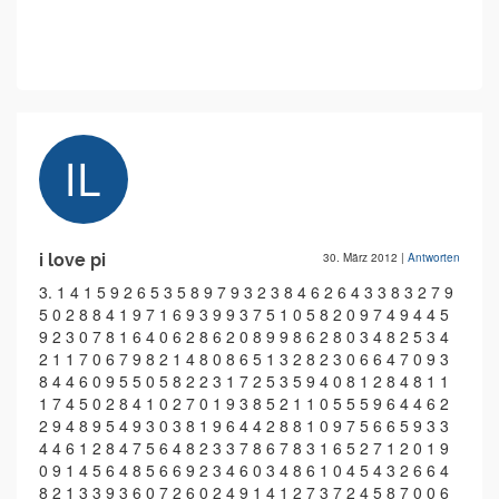
i love pi
30. März 2012
|
Antworten
3. 1 4 1 5 9 2 6 5 3 5 8 9 7 9 3 2 3 8 4 6 2 6 4 3 3 8 3 2 7 9
5 0 2 8 8 4 1 9 7 1 6 9 3 9 9 3 7 5 1 0 5 8 2 0 9 7 4 9 4 4 5
9 2 3 0 7 8 1 6 4 0 6 2 8 6 2 0 8 9 9 8 6 2 8 0 3 4 8 2 5 3 4
2 1 1 7 0 6 7 9 8 2 1 4 8 0 8 6 5 1 3 2 8 2 3 0 6 6 4 7 0 9 3
8 4 4 6 0 9 5 5 0 5 8 2 2 3 1 7 2 5 3 5 9 4 0 8 1 2 8 4 8 1 1
1 7 4 5 0 2 8 4 1 0 2 7 0 1 9 3 8 5 2 1 1 0 5 5 5 9 6 4 4 6 2
2 9 4 8 9 5 4 9 3 0 3 8 1 9 6 4 4 2 8 8 1 0 9 7 5 6 6 5 9 3 3
4 4 6 1 2 8 4 7 5 6 4 8 2 3 3 7 8 6 7 8 3 1 6 5 2 7 1 2 0 1 9
0 9 1 4 5 6 4 8 5 6 6 9 2 3 4 6 0 3 4 8 6 1 0 4 5 4 3 2 6 6 4
8 2 1 3 3 9 3 6 0 7 2 6 0 2 4 9 1 4 1 2 7 3 7 2 4 5 8 7 0 0 6