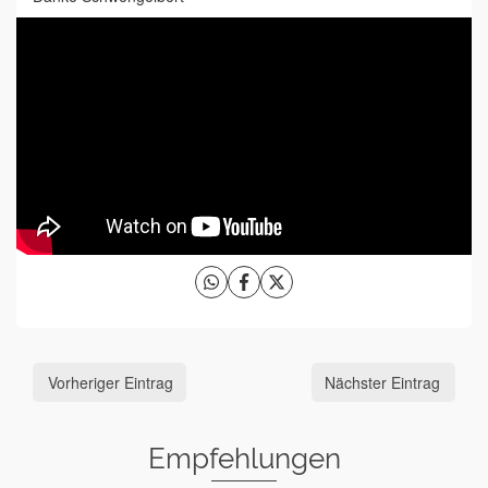
Vorheriger Eintrag
Nächster Eintrag
Empfehlungen