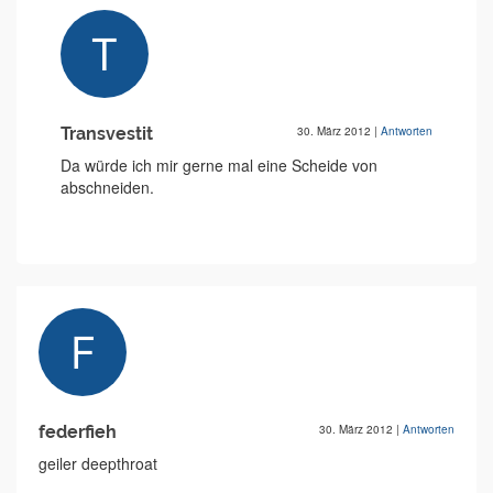
Transvestit
30. März 2012
|
Antworten
Da würde ich mir gerne mal eine Scheide von
abschneiden.
federfieh
30. März 2012
|
Antworten
geiler deepthroat