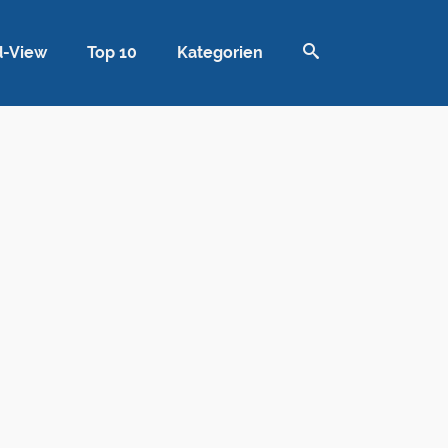
d-View
Top 10
Kategorien