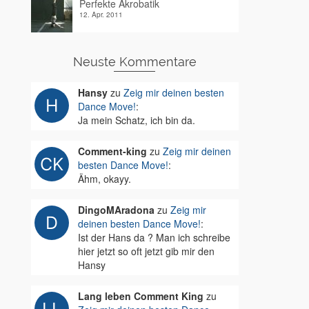
Perfekte Akrobatik
12. Apr. 2011
Neuste Kommentare
Hansy
zu
Zeig mir deinen besten
Dance Move!
:
Ja mein Schatz, ich bin da.
Comment-king
zu
Zeig mir deinen
besten Dance Move!
:
Ähm, okayy.
DingoMAradona
zu
Zeig mir
deinen besten Dance Move!
:
Ist der Hans da ? Man ich schreibe
hier jetzt so oft jetzt gib mir den
Hansy
Lang leben Comment King
zu