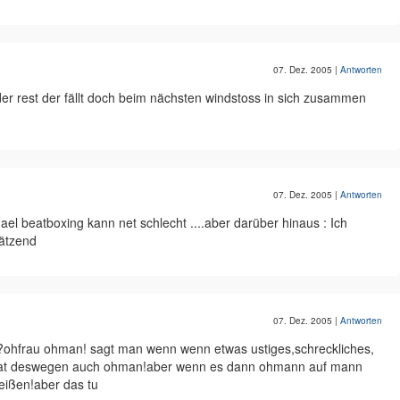
07. Dez. 2005
|
Antworten
der rest der fällt doch beim nächsten windstoss in sich zusammen
07. Dez. 2005
|
Antworten
el beatboxing kann net schlecht ....aber darüber hinaus : Ich
 ätzend
07. Dez. 2005
|
Antworten
?ohfrau ohman! sagt man wenn wenn etwas ustiges,schreckliches,
t hat deswegen auch ohman!aber wenn es dann ohmann auf mann
eißen!aber das tu