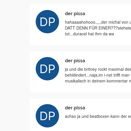
der pissa
hahaaaahohooo,,,,,der michal von un
DATT DENN FÜR EINER???stehste auf
tot...duracel hat ihm da wa
der pissa
ja und die britney rockt maximal de
behiiiiindert...naja,im i-net triff
musikalisch in deinem kommentar nut
der pissa
achso ja und beatboxen kann der e