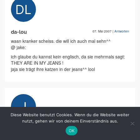
da-lou
07. Mai 2007
|
Antworten
wasn kranker scheiss. die will ich auch mal sehn^^
@ jake:
ich glaube du kannst kein englisch, da sie mehrmals sagt:
THEY ARE IN MY JEANS !
jaja sie trägt ihre katzen in der jeans^^ lool
Diese Website benutzt Cookies. Wenn du die Website weiter
nutzt, gehen wir von deinem Einverständnis aus.
@Jake
07. Mai 2007
|
Antworten
OK
Ich glaube dich nennen sie in der Schule auch immer Pussy