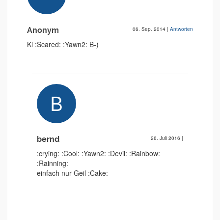
Anonym
06. Sep. 2014
|
Antworten
Kl :Scared: :Yawn2: B-)
bernd
26. Juli 2016
|
:crying: :Cool: :Yawn2: :Devil: :Rainbow:
:Rainning:
einfach nur Geil :Cake: