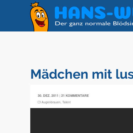
Mädchen mit lus
|
30. DEZ. 2011
21 KOMMENTARE
Augenbrauen
,
Talent