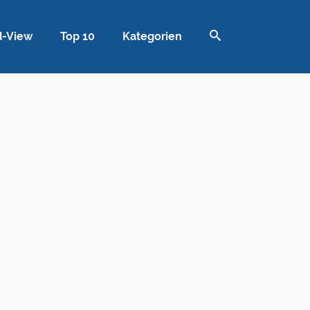
d-View
Top 10
Kategorien