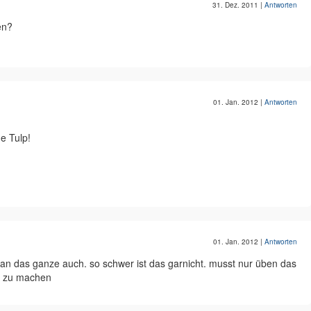
31. Dez. 2011
|
Antworten
en?
01. Jan. 2012
|
Antworten
he Tulp!
01. Jan. 2012
|
Antworten
h kan das ganze auch. so schwer ist das garnicht. musst nur üben das
g zu machen