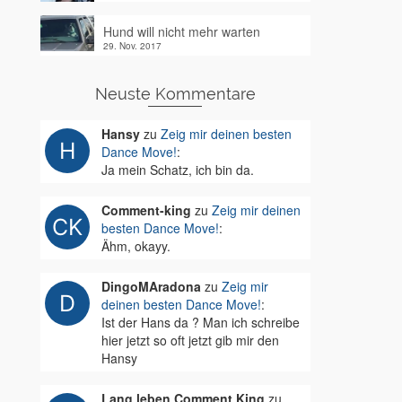
Hund will nicht mehr warten
29. Nov. 2017
Neuste Kommentare
Hansy
zu
Zeig mir deinen besten
Dance Move!
:
Ja mein Schatz, ich bin da.
Comment-king
zu
Zeig mir deinen
besten Dance Move!
:
Ähm, okayy.
DingoMAradona
zu
Zeig mir
deinen besten Dance Move!
:
Ist der Hans da ? Man ich schreibe
hier jetzt so oft jetzt gib mir den
Hansy
Lang leben Comment King
zu