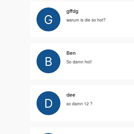
gffdg
warum is die so hot?
Ben
So damn hot!
dee
so damn 12 ?