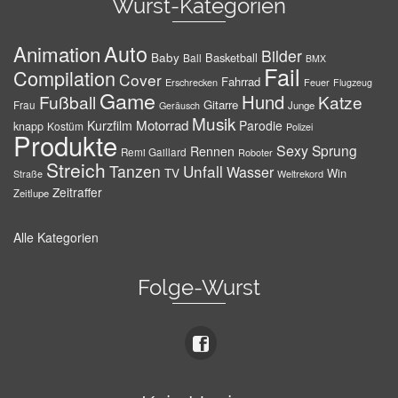
Wurst-Kategorien
Auto
Animation
Bilder
Baby
Basketball
Ball
BMX
Fail
Compilation
Cover
Fahrrad
Erschrecken
Feuer
Flugzeug
Game
Hund
Fußball
Katze
Gitarre
Frau
Junge
Geräusch
Musik
Motorrad
Kurzfilm
Parodie
knapp
Kostüm
Polizei
Produkte
Sexy
Sprung
Rennen
Remi Gaillard
Roboter
Streich
Tanzen
Unfall
Wasser
TV
Win
Weltrekord
Straße
Zeitraffer
Zeitlupe
Alle Kategorien
Folge-Wurst