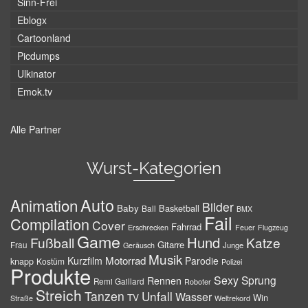
Sinn-Frei
Eblogx
Cartoonland
Picdumps
Ulkinator
Emok.tv
Alle Partner
Wurst-Kategorien
Auto
Animation
Bilder
Baby
Basketball
Ball
BMX
Fail
Compilation
Cover
Fahrrad
Erschrecken
Feuer
Flugzeug
Game
Hund
Fußball
Katze
Gitarre
Frau
Junge
Geräusch
Musik
Motorrad
Kurzfilm
Parodie
knapp
Kostüm
Polizei
Produkte
Sexy
Sprung
Rennen
Remi Gaillard
Roboter
Streich
Tanzen
Unfall
Wasser
TV
Win
Weltrekord
Straße