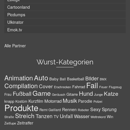
Cartoonland
Picdumps
Ulkinator
Emok.tv
Alle Partner
Wurst-Kategorien
Auto
Animation
Bilder
Baby
Basketball
Ball
BMX
Fail
Compilation
Cover
Fahrrad
Erschrecken
Feuer
Flugzeug
Game
Hund
Fußball
Katze
Gitarre
Frau
Junge
Geräusch
Musik
Motorrad
Kurzfilm
Parodie
knapp
Kostüm
Polizei
Produkte
Sexy
Sprung
Rennen
Remi Gaillard
Roboter
Streich
Tanzen
Unfall
Wasser
TV
Win
Weltrekord
Straße
Zeitraffer
Zeitlupe