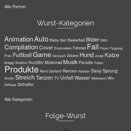
Alle Partner
Wurst-Kategorien
Auto
Animation
Bilder
Baby
Basketball
Ball
BMX
Fail
Compilation
Cover
Fahrrad
Erschrecken
Feuer
Flugzeug
Game
Hund
Fußball
Katze
Gitarre
Frau
Junge
Geräusch
Musik
Motorrad
Kurzfilm
Parodie
knapp
Kostüm
Polizei
Produkte
Sexy
Sprung
Rennen
Remi Gaillard
Roboter
Streich
Tanzen
Unfall
Wasser
TV
Win
Weltrekord
Straße
Zeitraffer
Zeitlupe
Alle Kategorien
Folge-Wurst