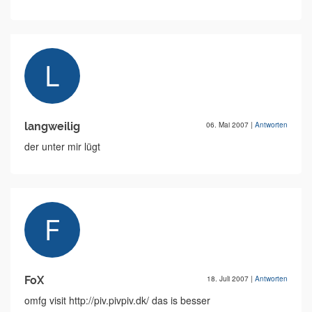
langweilig
06. Mai 2007
|
Antworten
der unter mir lügt
FoX
18. Juli 2007
|
Antworten
omfg visit http://piv.pivpiv.dk/ das is besser