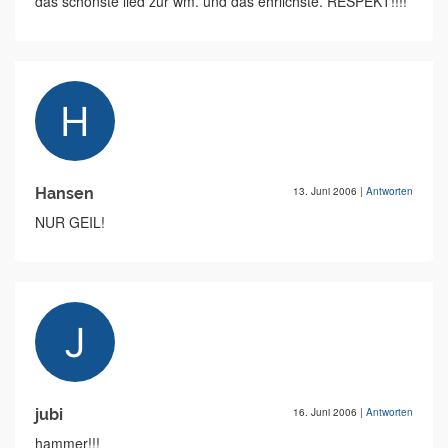
das schönste lied zur wm. und das ehrlichste. RESPEKT!!!!
Hansen
13. Juni 2006
|
Antworten
NUR GEIL!
jubi
16. Juni 2006
|
Antworten
hammer!!!