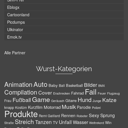
Eblogx
Cartoonland
Picdumps
Ulkinator
Emok.tv
Alle Partner
Wurst-Kategorien
Auto
Animation
Bilder
Baby
Basketball
Ball
BMX
Fail
Compilation
Cover
Fahrrad
Erschrecken
Feuer
Flugzeug
Game
Hund
Fußball
Katze
Gitarre
Frau
Junge
Geräusch
Musik
Motorrad
Kurzfilm
Parodie
knapp
Kostüm
Polizei
Produkte
Sexy
Sprung
Rennen
Remi Gaillard
Roboter
Streich
Tanzen
Unfall
Wasser
TV
Win
Weltrekord
Straße