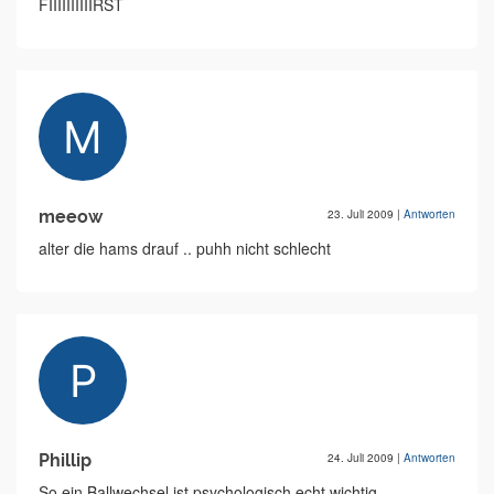
FIIIIIIIIIIRST
meeow
23. Juli 2009
|
Antworten
alter die hams drauf .. puhh nicht schlecht
Phillip
24. Juli 2009
|
Antworten
So ein Ballwechsel ist psychologisch echt wichtig.