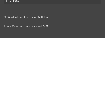
Impressum
Die Wurst hat zwei Enden - hier ist Unten!
© Hans-Wurst.net - Gute Laune seit 2005