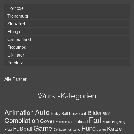
Hornoxe
Trendmutti
Sinn-Frei
Eblogx
Cartoonland
Picdumps
Ulkinator
Emok.tv
Alle Partner
Wurst-Kategorien
Auto
Animation
Bilder
Baby
Basketball
Ball
BMX
Fail
Compilation
Cover
Fahrrad
Erschrecken
Feuer
Flugzeug
Game
Hund
Fußball
Katze
Gitarre
Frau
Junge
Geräusch