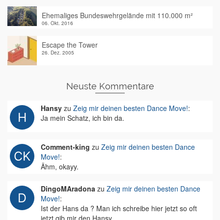
Ehemaliges Bundeswehrgelände mit 110.000 m²
06. Okt. 2016
Escape the Tower
26. Dez. 2005
Neuste Kommentare
Hansy
zu
Zeig mir deinen besten Dance Move!
:
Ja mein Schatz, ich bin da.
Comment-king
zu
Zeig mir deinen besten Dance
Move!
:
Ähm, okayy.
DingoMAradona
zu
Zeig mir deinen besten Dance
Move!
:
Ist der Hans da ? Man ich schreibe hier jetzt so oft
jetzt gib mir den Hansy