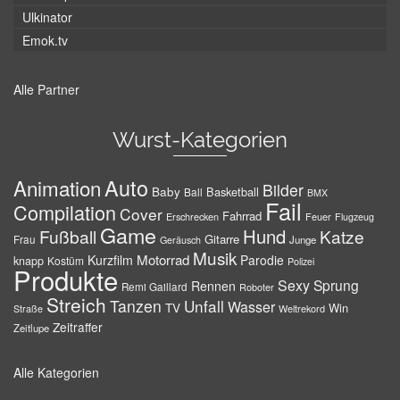
Ulkinator
Emok.tv
Alle Partner
Wurst-Kategorien
Auto
Animation
Bilder
Baby
Basketball
Ball
BMX
Fail
Compilation
Cover
Fahrrad
Erschrecken
Feuer
Flugzeug
Game
Hund
Fußball
Katze
Gitarre
Frau
Junge
Geräusch
Musik
Motorrad
Kurzfilm
Parodie
knapp
Kostüm
Polizei
Produkte
Sexy
Sprung
Rennen
Remi Gaillard
Roboter
Streich
Tanzen
Unfall
Wasser
TV
Win
Weltrekord
Straße
Zeitraffer
Zeitlupe
Alle Kategorien