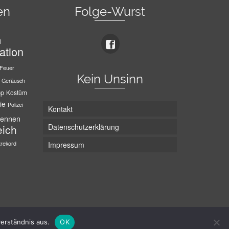
en
Folge-Wurst
l
ation
Feuer
Kein Unsinn
Geräusch
pp
Kostüm
ie
Polizei
Kontakt
ennen
Datenschutzerklärung
eich
trekord
Impressum
Die Wurst hat zwei Enden - hier ist Unten!
erständnis aus.
OK