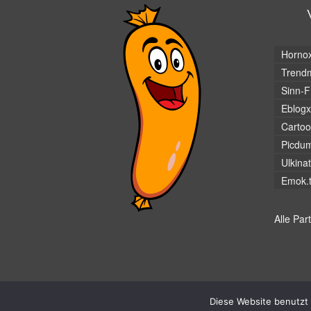
Horno
Trendm
Sinn-F
Eblogx
Cartoo
Picdu
Ulkina
Emok.
Alle Par
© Hans-Wurst.net - Gute Laune seit 2005
Diese Website benutzt 