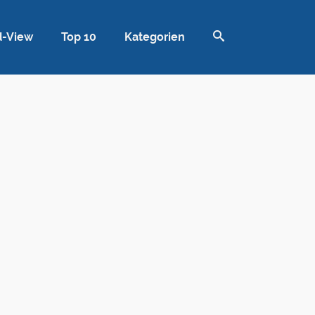
d-View
Top 10
Kategorien