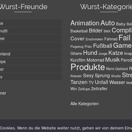
Wurst-Freunde
Wurst-Kategori
Auto
Animation
xe
Baby
Bal
Compil
Bilder
utti
Basketball
BMX
Fail
Cover
rei
Fahrrad
Erschrecken
Game
Fußball
Frau
Flugzeug
Hund
Katze
Gitarre
nland
kna
Junge
Musik
Motorrad
Kurzfilm
Parod
mps
Produkte
R
tor
Remi Gaillard
Str
Sexy
Sprung
Roboter
tv
Straße
Tanzen
Unfall
Wasser
TV
Wel
Zeitraffer
Win
Zeitlupe
tner
Alle Kategorien
Cookies. Wenn du die Website weiter nutzt, gehen wir von deinem Einv