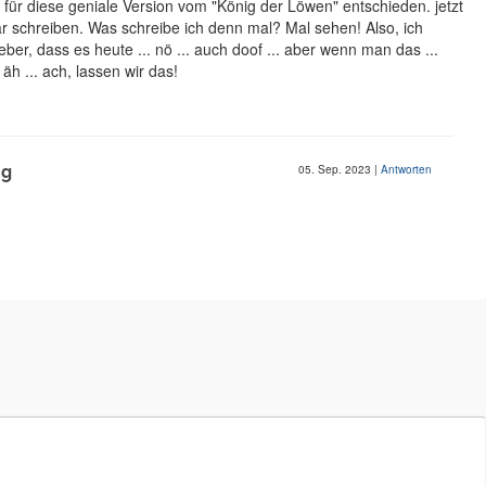
ür diese geniale Version vom "König der Löwen" entschieden. jetzt
 schreiben. Was schreibe ich denn mal? Mal sehen! Also, ich
lieber, dass es heute ... nö ... auch doof ... aber wenn man das ...
 äh ... ach, lassen wir das!
ng
05. Sep. 2023
|
Antworten