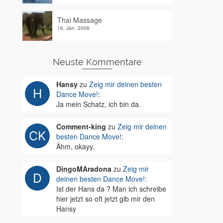
Thai Massage
16. Jan. 2006
Neuste Kommentare
Hansy
zu
Zeig mir deinen besten
Dance Move!
:
Ja mein Schatz, ich bin da.
Comment-king
zu
Zeig mir deinen
besten Dance Move!
:
Ähm, okayy.
DingoMAradona
zu
Zeig mir
deinen besten Dance Move!
:
Ist der Hans da ? Man ich schreibe
hier jetzt so oft jetzt gib mir den
Hansy