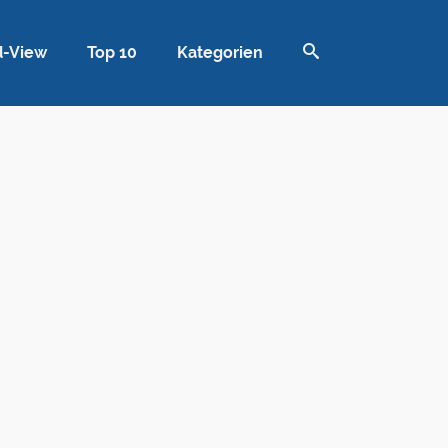
d-View
Top 10
Kategorien