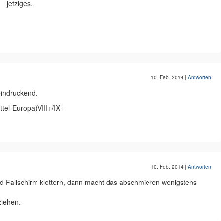
jetziges.
10. Feb. 2014
|
Antworten
eindruckend.
ttel-Europa)VIII+/IX−
10. Feb. 2014
|
Antworten
nd Fallschirm klettern, dann macht das abschmieren wenigstens
ziehen.