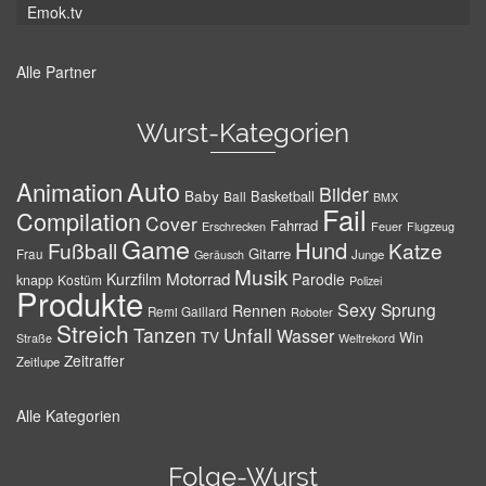
Emok.tv
Alle Partner
Wurst-Kategorien
Auto
Animation
Bilder
Baby
Basketball
Ball
BMX
Fail
Compilation
Cover
Fahrrad
Erschrecken
Feuer
Flugzeug
Game
Hund
Fußball
Katze
Gitarre
Frau
Junge
Geräusch
Musik
Motorrad
Kurzfilm
Parodie
knapp
Kostüm
Polizei
Produkte
Sexy
Sprung
Rennen
Remi Gaillard
Roboter
Streich
Tanzen
Unfall
Wasser
TV
Win
Weltrekord
Straße
Zeitraffer
Zeitlupe
Alle Kategorien
Folge-Wurst