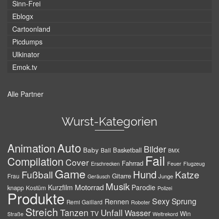
Sinn-Frei
Eblogx
Cartoonland
Picdumps
Ulkinator
Emok.tv
Alle Partner
Wurst-Kategorien
Auto
Animation
Bilder
Baby
Basketball
Ball
BMX
Fail
Compilation
Cover
Fahrrad
Erschrecken
Feuer
Flugzeug
Game
Hund
Fußball
Katze
Gitarre
Frau
Junge
Geräusch
Musik
Motorrad
Kurzfilm
Parodie
knapp
Kostüm
Polizei
Produkte
Sexy
Sprung
Rennen
Remi Gaillard
Roboter
Streich
Tanzen
Unfall
Wasser
TV
Win
Weltrekord
Straße