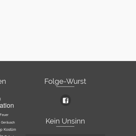
en
Folge-Wurst
l
ation
Feuer
Kein Unsinn
Geräusch
pp
Kostüm