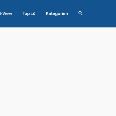
d-View
Top 10
Kategorien