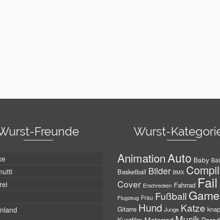
Wurst-Freunde
Wurst-Kategori
Auto
Animation
xe
Baby
Bal
Compil
Bilder
utti
Basketball
BMX
Fail
Cover
rei
Fahrrad
Erschrecken
Game
Fußball
Frau
Flugzeug
Hund
Katze
Gitarre
nland
kna
Junge
Musik
Motorrad