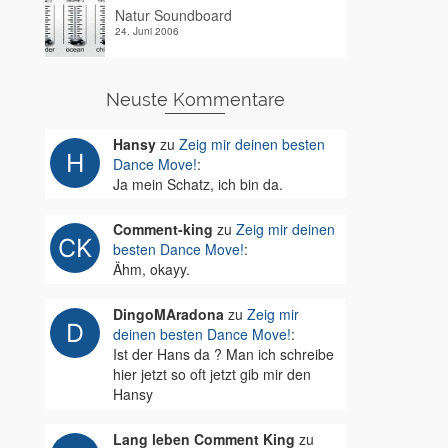
Natur Soundboard
24. Juni 2006
Neuste Kommentare
Hansy
zu
Zeig mir deinen besten
Dance Move!
:
Ja mein Schatz, ich bin da.
Comment-king
zu
Zeig mir deinen
besten Dance Move!
:
Ähm, okayy.
DingoMAradona
zu
Zeig mir
deinen besten Dance Move!
:
Ist der Hans da ? Man ich schreibe
hier jetzt so oft jetzt gib mir den
Hansy
Lang leben Comment King
zu