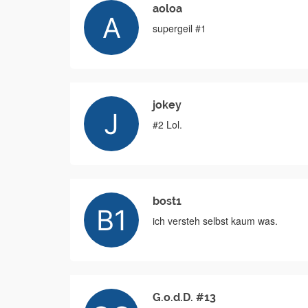
aoloa
supergeil #1
jokey
#2 Lol.
bost1
ich versteh selbst kaum was.
G.o.d.D. #13