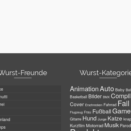
Wurst-Freunde
Wurst-Kategori
Auto
Animation
xe
Baby
Bal
Compil
Bilder
utti
Basketball
BMX
Fail
Cover
rei
Fahrrad
Erschrecken
Game
Fußball
Frau
Flugzeug
Hund
Katze
Gitarre
nland
kna
Junge
Musik
Motorrad
Kurzfilm
Parod
mps