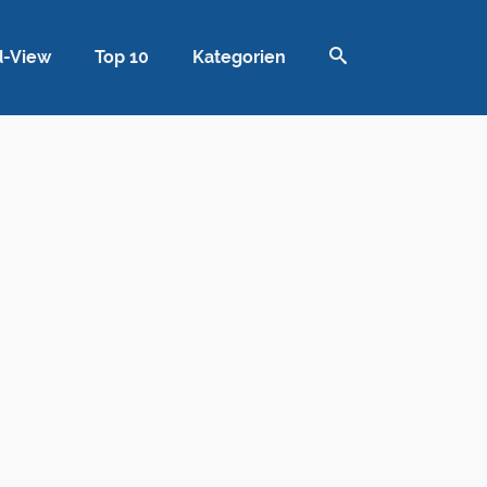
d-View
Top 10
Kategorien