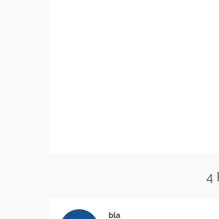
4
bla