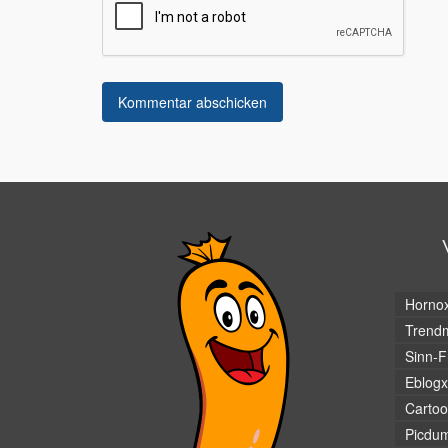
Horno
Trendm
Sinn-F
Eblogx
Cartoo
Picdu