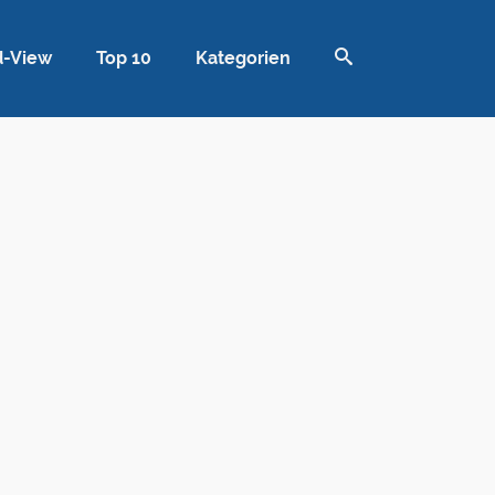
d-View
Top 10
Kategorien