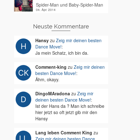
Spider-Man und Baby-Spider-Man
04. Apr. 2014
Neuste Kommentare
Hansy
zu
Zeig mir deinen besten
Dance Move!
:
Ja mein Schatz, ich bin da.
Comment-king
zu
Zeig mir deinen
besten Dance Move!
:
Ähm, okayy.
DingoMAradona
zu
Zeig mir
deinen besten Dance Move!
:
Ist der Hans da ? Man ich schreibe
hier jetzt so oft jetzt gib mir den
Hansy
Lang leben Comment King
zu
Zeig mir deinen besten Dance