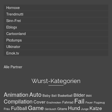
Hornoxe
Trendmutti
Sinn-Frei
Eblogx
Cartoonland
Picdumps
Ulkinator
Emok.tv
Alle Partner
Wurst-Kategorien
Auto
Animation
Bilder
Baby
Basketball
Ball
BMX
Fail
Compilation
Cover
Fahrrad
Erschrecken
Feuer
Flugzeug
Game
Hund
Fußball
Katze
Gitarre
Frau
Junge
Geräusch