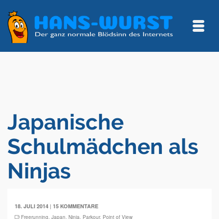
Japanische
Schulmädchen als
Ninjas
|
18. JULI 2014
15 KOMMENTARE
Freerunning
,
Japan
,
Ninja
,
Parkour
,
Point of View