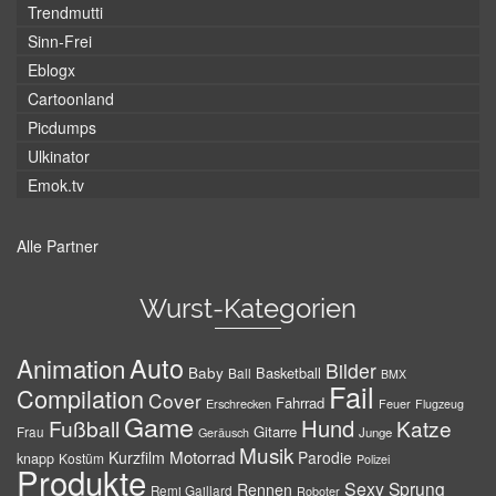
Trendmutti
Sinn-Frei
Eblogx
Cartoonland
Picdumps
Ulkinator
Emok.tv
Alle Partner
Wurst-Kategorien
Auto
Animation
Bilder
Baby
Basketball
Ball
BMX
Fail
Compilation
Cover
Fahrrad
Erschrecken
Feuer
Flugzeug
Game
Hund
Fußball
Katze
Gitarre
Frau
Junge
Geräusch
Musik
Motorrad
Kurzfilm
Parodie
knapp
Kostüm
Polizei
Produkte
Sexy
Sprung
Rennen
Remi Gaillard
Roboter