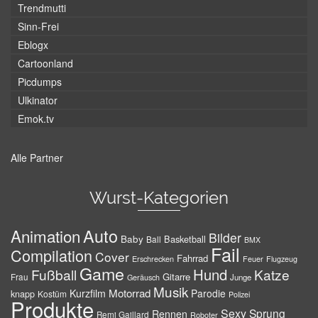
Trendmutti
Sinn-Frei
Eblogx
Cartoonland
Picdumps
Ulkinator
Emok.tv
Alle Partner
Wurst-Kategorien
Auto
Animation
Bilder
Baby
Basketball
Ball
BMX
Fail
Compilation
Cover
Fahrrad
Erschrecken
Feuer
Flugzeug
Game
Hund
Fußball
Katze
Gitarre
Frau
Junge
Geräusch
Musik
Motorrad
Kurzfilm
Parodie
knapp
Kostüm
Polizei
Produkte
Sexy
Sprung
Rennen
Remi Gaillard
Roboter