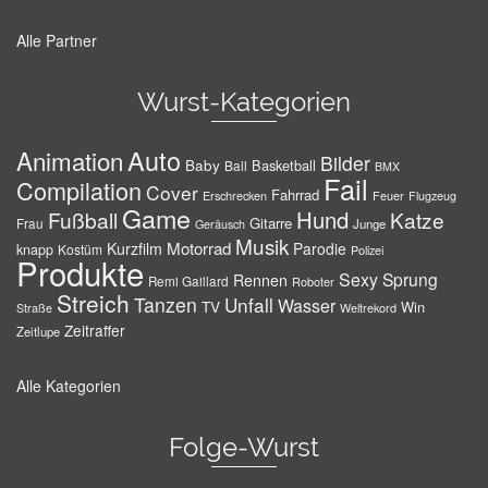
Alle Partner
Wurst-Kategorien
Auto
Animation
Bilder
Baby
Basketball
Ball
BMX
Fail
Compilation
Cover
Fahrrad
Erschrecken
Feuer
Flugzeug
Game
Hund
Fußball
Katze
Gitarre
Frau
Junge
Geräusch
Musik
Motorrad
Kurzfilm
Parodie
knapp
Kostüm
Polizei
Produkte
Sexy
Sprung
Rennen
Remi Gaillard
Roboter
Streich
Tanzen
Unfall
Wasser
TV
Win
Weltrekord
Straße
Zeitraffer
Zeitlupe
Alle Kategorien
Folge-Wurst