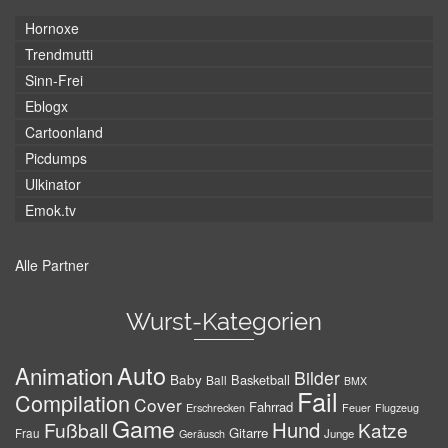
Hornoxe
Trendmutti
Sinn-Frei
Eblogx
Cartoonland
Picdumps
Ulkinator
Emok.tv
Alle Partner
Wurst-Kategorien
Auto
Animation
Bilder
Baby
Basketball
Ball
BMX
Fail
Compilation
Cover
Fahrrad
Erschrecken
Feuer
Flugzeug
Game
Hund
Fußball
Katze
Gitarre
Frau
Junge
Geräusch