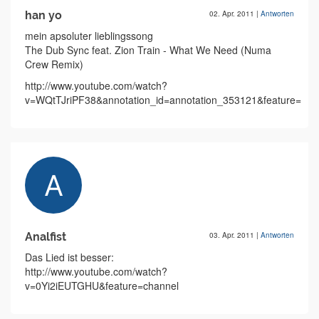
han yo
02. Apr. 2011
|
Antworten
mein apsoluter lieblingssong
The Dub Sync feat. Zion Train - What We Need (Numa
Crew Remix)
http://www.youtube.com/watch?
v=WQtTJriPF38&annotation_id=annotation_353121&feature=iv#t
Analfist
03. Apr. 2011
|
Antworten
Das Lied ist besser:
http://www.youtube.com/watch?
v=0Yi2iEUTGHU&feature=channel