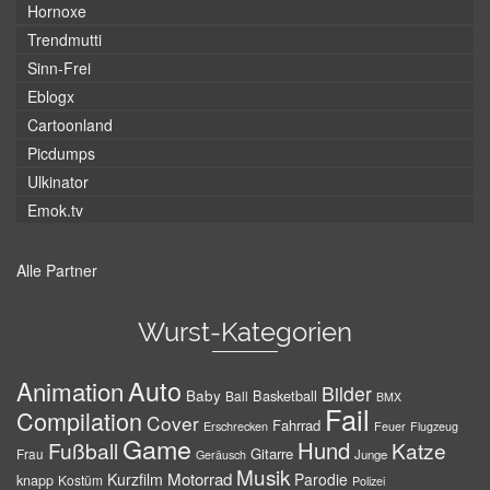
Hornoxe
Trendmutti
Sinn-Frei
Eblogx
Cartoonland
Picdumps
Ulkinator
Emok.tv
Alle Partner
Wurst-Kategorien
Auto
Animation
Bilder
Baby
Basketball
Ball
BMX
Fail
Compilation
Cover
Fahrrad
Erschrecken
Feuer
Flugzeug
Game
Hund
Fußball
Katze
Gitarre
Frau
Junge
Geräusch
Musik
Motorrad
Kurzfilm
Parodie
knapp
Kostüm
Polizei