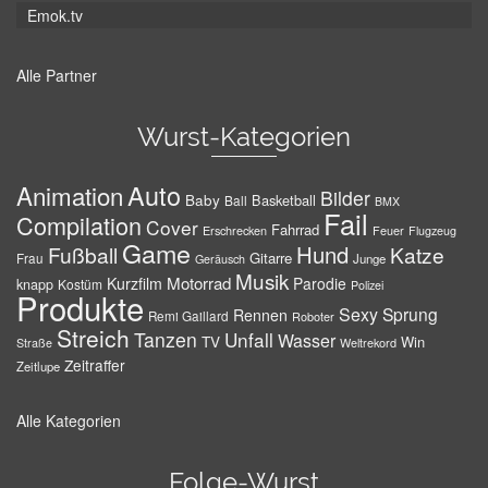
Emok.tv
Alle Partner
Wurst-Kategorien
Auto
Animation
Bilder
Baby
Basketball
Ball
BMX
Fail
Compilation
Cover
Fahrrad
Erschrecken
Feuer
Flugzeug
Game
Hund
Fußball
Katze
Gitarre
Frau
Junge
Geräusch
Musik
Motorrad
Kurzfilm
Parodie
knapp
Kostüm
Polizei
Produkte
Sexy
Sprung
Rennen
Remi Gaillard
Roboter
Streich
Tanzen
Unfall
Wasser
TV
Win
Weltrekord
Straße
Zeitraffer
Zeitlupe
Alle Kategorien
Folge-Wurst