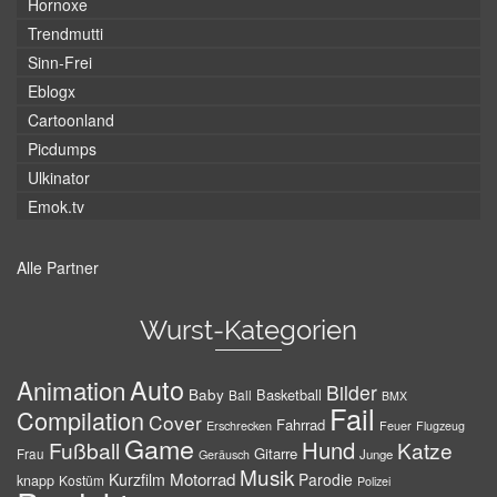
Hornoxe
Trendmutti
Sinn-Frei
Eblogx
Cartoonland
Picdumps
Ulkinator
Emok.tv
Alle Partner
Wurst-Kategorien
Auto
Animation
Bilder
Baby
Basketball
Ball
BMX
Fail
Compilation
Cover
Fahrrad
Erschrecken
Feuer
Flugzeug
Game
Hund
Fußball
Katze
Gitarre
Frau
Junge
Geräusch
Musik
Motorrad
Kurzfilm
Parodie
knapp
Kostüm
Polizei