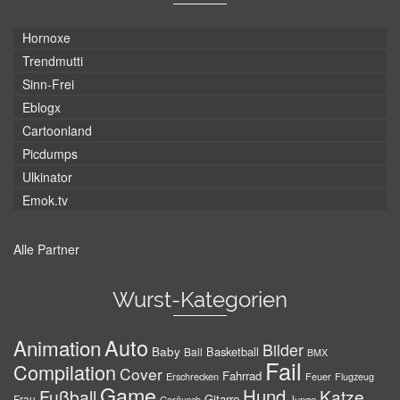
Hornoxe
Trendmutti
Sinn-Frei
Eblogx
Cartoonland
Picdumps
Ulkinator
Emok.tv
Alle Partner
Wurst-Kategorien
Auto
Animation
Bilder
Baby
Basketball
Ball
BMX
Fail
Compilation
Cover
Fahrrad
Erschrecken
Feuer
Flugzeug
Game
Hund
Fußball
Katze
Gitarre
Frau
Junge
Geräusch