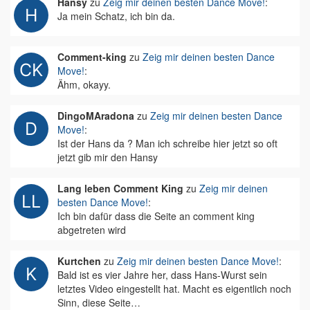
Hansy
zu
Zeig mir deinen besten Dance Move!
:
Ja mein Schatz, ich bin da.
Comment-king
zu
Zeig mir deinen besten Dance
Move!
:
Ähm, okayy.
DingoMAradona
zu
Zeig mir deinen besten Dance
Move!
:
Ist der Hans da ? Man ich schreibe hier jetzt so oft
jetzt gib mir den Hansy
Lang leben Comment King
zu
Zeig mir deinen
besten Dance Move!
:
Ich bin dafür dass die Seite an comment king
abgetreten wird
Kurtchen
zu
Zeig mir deinen besten Dance Move!
:
Bald ist es vier Jahre her, dass Hans-Wurst sein
letztes Video eingestellt hat. Macht es eigentlich noch
Sinn, diese Seite…