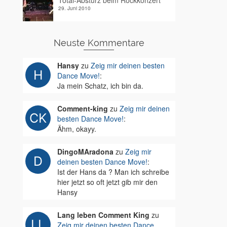
Total-Absturz beim Rockkonzert
29. Juni 2010
Neuste Kommentare
Hansy
zu
Zeig mir deinen besten
Dance Move!
:
Ja mein Schatz, ich bin da.
Comment-king
zu
Zeig mir deinen
besten Dance Move!
:
Ähm, okayy.
DingoMAradona
zu
Zeig mir
deinen besten Dance Move!
:
Ist der Hans da ? Man ich schreibe
hier jetzt so oft jetzt gib mir den
Hansy
Lang leben Comment King
zu
Zeig mir deinen besten Dance