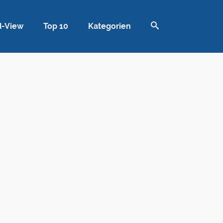
d-View
Top 10
Kategorien