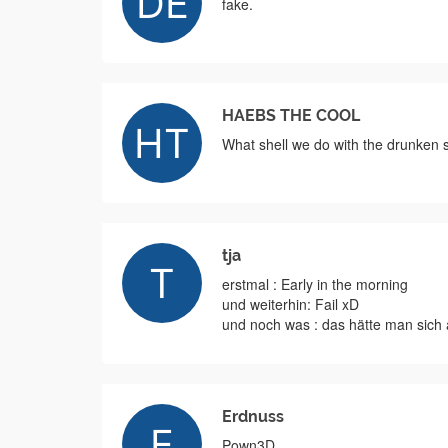
fake.
HAEBS THE COOL
What shell we do with the drunken s
tja
erstmal : Early in the morning
und weiterhin: Fail xD
und noch was : das hätte man sich
Erdnuss
Pown3D