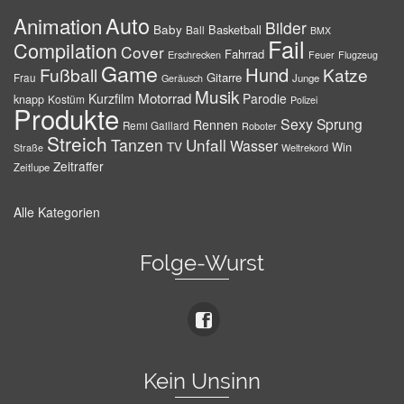
Auto
Animation
Bilder
Baby
Basketball
Ball
BMX
Fail
Compilation
Cover
Fahrrad
Erschrecken
Feuer
Flugzeug
Game
Hund
Fußball
Katze
Gitarre
Frau
Junge
Geräusch
Musik
Motorrad
Kurzfilm
Parodie
knapp
Kostüm
Polizei
Produkte
Sexy
Sprung
Rennen
Remi Gaillard
Roboter
Streich
Tanzen
Unfall
Wasser
TV
Win
Weltrekord
Straße
Zeitraffer
Zeitlupe
Alle Kategorien
Folge-Wurst
Kein Unsinn