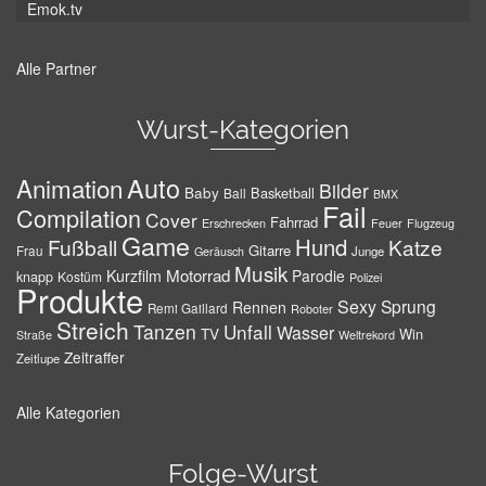
Emok.tv
Alle Partner
Wurst-Kategorien
Auto
Animation
Bilder
Baby
Basketball
Ball
BMX
Fail
Compilation
Cover
Fahrrad
Erschrecken
Feuer
Flugzeug
Game
Hund
Fußball
Katze
Gitarre
Frau
Junge
Geräusch
Musik
Motorrad
Kurzfilm
Parodie
knapp
Kostüm
Polizei
Produkte
Sexy
Sprung
Rennen
Remi Gaillard
Roboter
Streich
Tanzen
Unfall
Wasser
TV
Win
Weltrekord
Straße
Zeitraffer
Zeitlupe
Alle Kategorien
Folge-Wurst