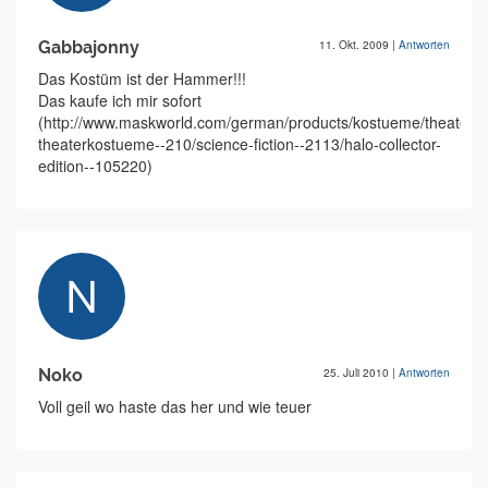
Gabbajonny
11. Okt. 2009
|
Antworten
Das Kostüm ist der Hammer!!!
Das kaufe ich mir sofort
(http://www.maskworld.com/german/products/kostueme/theater-
theaterkostueme--210/science-fiction--2113/halo-collector-
edition--105220)
Noko
25. Juli 2010
|
Antworten
Voll geil wo haste das her und wie teuer