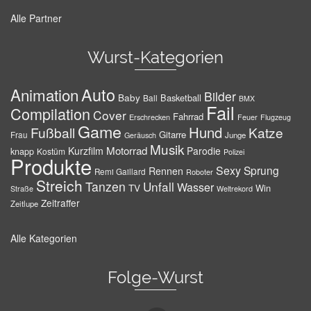
Alle Partner
Wurst-Kategorien
Auto
Animation
Bilder
Baby
Basketball
Ball
BMX
Fail
Compilation
Cover
Fahrrad
Erschrecken
Feuer
Flugzeug
Game
Hund
Fußball
Katze
Gitarre
Frau
Junge
Geräusch
Musik
Motorrad
Kurzfilm
Parodie
knapp
Kostüm
Polizei
Produkte
Sexy
Sprung
Rennen
Remi Gaillard
Roboter
Streich
Tanzen
Unfall
Wasser
TV
Win
Weltrekord
Straße
Zeitraffer
Zeitlupe
Alle Kategorien
Folge-Wurst