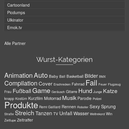
Cartoonland
Picdumps
Ulkinator
Emok.tv
Alle Partner
Wurst-Kategorien
Auto
Animation
Bilder
Baby
Basketball
Ball
BMX
Fail
Compilation
Cover
Fahrrad
Erschrecken
Feuer
Flugzeug
Game
Hund
Fußball
Katze
Gitarre
Frau
Junge
Geräusch
Musik
Motorrad
Kurzfilm
Parodie
knapp
Kostüm
Polizei
Produkte
Sexy
Sprung
Rennen
Remi Gaillard
Roboter
Streich
Tanzen
Unfall
Wasser
TV
Win
Weltrekord
Straße
Zeitraffer
Zeitlupe