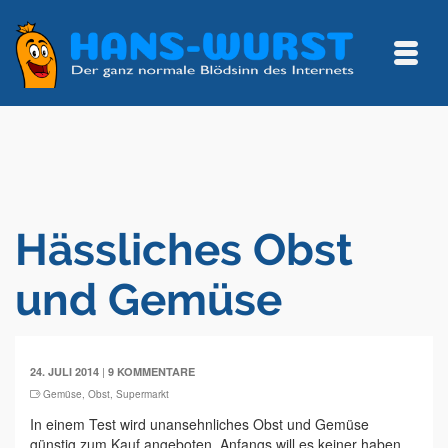
Hässliches Obst
und Gemüse
|
24. JULI 2014
9 KOMMENTARE
Gemüse
,
Obst
,
Supermarkt
In einem Test wird unansehnliches Obst und Gemüse
günstig zum Kauf angeboten. Anfangs will es keiner haben,