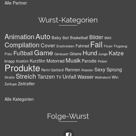
Alle Partner
Wurst-Kategorien
Auto
Animation
Bilder
Baby
Basketball
Ball
BMX
Fail
Compilation
Cover
Fahrrad
Erschrecken
Feuer
Flugzeug
Game
Hund
Fußball
Katze
Gitarre
Frau
Junge
Geräusch
Musik
Motorrad
Kurzfilm
Parodie
knapp
Kostüm
Polizei
Produkte
Sexy
Sprung
Rennen
Remi Gaillard
Roboter
Streich
Tanzen
Unfall
Wasser
TV
Win
Weltrekord
Straße
Zeitraffer
Zeitlupe
Alle Kategorien
Folge-Wurst