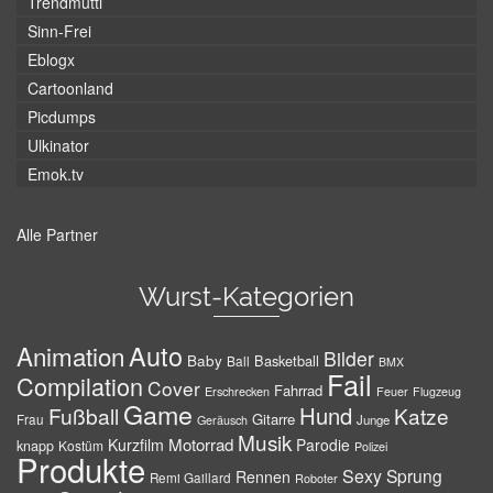
Trendmutti
Sinn-Frei
Eblogx
Cartoonland
Picdumps
Ulkinator
Emok.tv
Alle Partner
Wurst-Kategorien
Auto
Animation
Bilder
Baby
Basketball
Ball
BMX
Fail
Compilation
Cover
Fahrrad
Erschrecken
Feuer
Flugzeug
Game
Hund
Fußball
Katze
Gitarre
Frau
Junge
Geräusch
Musik
Motorrad
Kurzfilm
Parodie
knapp
Kostüm
Polizei
Produkte
Sexy
Sprung
Rennen
Remi Gaillard
Roboter