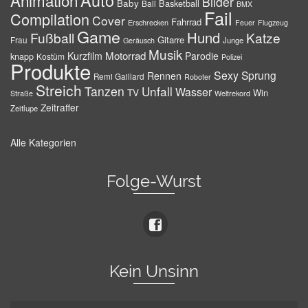
Auto
Animation
Bilder
Baby
Basketball
Ball
BMX
Fail
Compilation
Cover
Fahrrad
Erschrecken
Feuer
Flugzeug
Game
Hund
Fußball
Katze
Gitarre
Frau
Junge
Geräusch
Musik
Motorrad
Kurzfilm
Parodie
knapp
Kostüm
Polizei
Produkte
Sexy
Sprung
Rennen
Remi Gaillard
Roboter
Streich
Tanzen
Unfall
Wasser
TV
Win
Weltrekord
Straße
Zeitraffer
Zeitlupe
Alle Kategorien
Folge-Wurst
Kein Unsinn