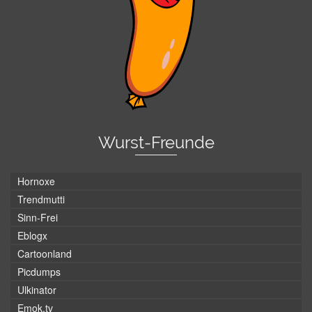
Wurst-Freunde
Hornoxe
Trendmutti
Sinn-Frei
Eblogx
Cartoonland
Picdumps
Ulkinator
Emok.tv