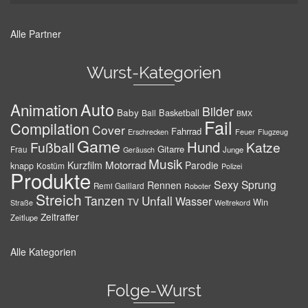
Alle Partner
Wurst-Kategorien
Auto
Animation
Bilder
Baby
Basketball
Ball
BMX
Fail
Compilation
Cover
Fahrrad
Erschrecken
Feuer
Flugzeug
Game
Hund
Fußball
Katze
Gitarre
Frau
Junge
Geräusch
Musik
Motorrad
Kurzfilm
Parodie
knapp
Kostüm
Polizei
Produkte
Sexy
Sprung
Rennen
Remi Gaillard
Roboter
Streich
Tanzen
Unfall
Wasser
TV
Win
Weltrekord
Straße
Zeitraffer
Zeitlupe
Alle Kategorien
Folge-Wurst